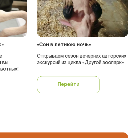
с»
«Сон в летнюю ночь»
е
Открываем сезон вечерних авторских
и вы
экскурсий из цикла «Другой зоопарк»
ивотных!
Перейти