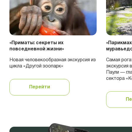
«Приматы: секреты их
«Парикмах
повседневной жизни»
муравьедо
Новая человекообразная экcкурсия из
Самая рога
цикла «Другой зоопарк»
экскурсия 
Паули — гл
сектора «
Перейти
Пе