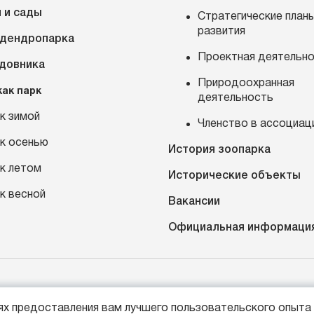
 и сады
Стратегические план
развития
 дендропарка
Проектная деятельн
адовника
Природоохранная
как парк
деятельность
к зимой
Членство в ассоциац
к осенью
История зоопарка
к летом
Исторические объекты
к весной
Вакансии
Официальная информаци
7 (4012) 21-89-14
Россия, г. Калининград, про
лях предоставления вам лучшего пользовательского опыта 