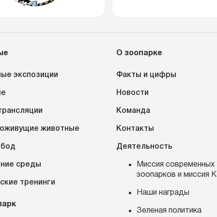
ые
О зоопарке
ые экспозиции
Факты и цифры
ые
Новости
трансляции
Команда
оживущие животные
Контакты
обод
Деятельность
ние среды
Миссия современных
зоопарков и миссия 
ские тренинги
Наши награды
парк
Зеленая политика