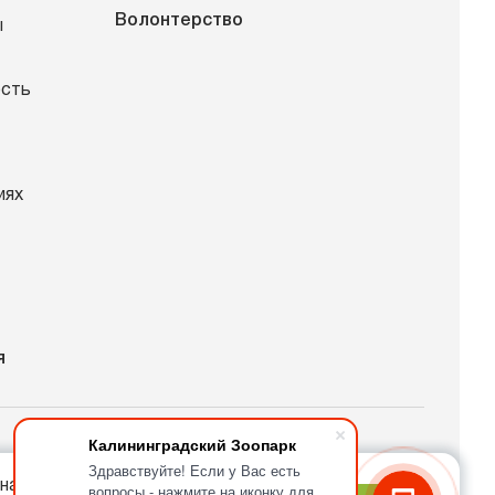
Волонтерство
ы
ость
иях
я
Калининградский Зоопарк
Здравствуйте! Если у Вас есть
спект Мира, 26
на нашем сайте.
вопросы - нажмите на иконку для