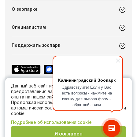
О зоопарке
Специалистам
Поддержать зоопарк
Калининградский Зоопарк
Здравствуйте! Если у Вас
Данный веб-сайт использует cookie в целях
+7 (4012) 21-89-14
предоставления вам лучшего пользовательского
есть вопросы - нажмите на
info@kldzoo.ru
опыта на нашем сайте.
иконку для вызова формы
Продолжая использовать данный сайт, вы
обратной связи
автоматически соглашаетесь с использованием нами
Россия, г. Калининград, проспект Мира, 26
cookie.
Подробнее об использовании cookie
Я согласен