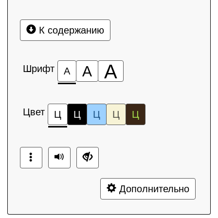
К содержанию
А
Шрифт
А
А
Цвет
Ц
Ц
Ц
Ц
Ц
Дополнительно