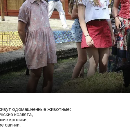
живут одомашненные животные:
нские козлята,
ние кролики,
е свинки.