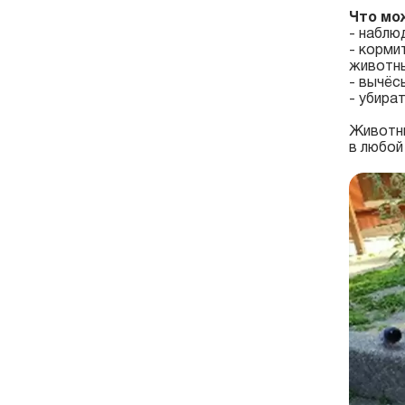
Что мо
-
наблюд
- корми
животны
-
вычёсы
-
убират
Животны
в любой