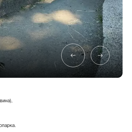
вина),
опарка.