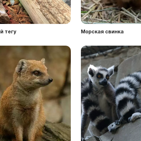
й тегу
Морская свинка