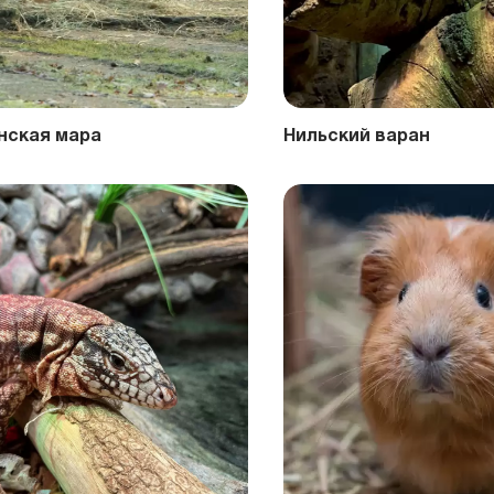
нская мара
Нильский варан