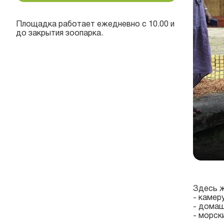
Площадка работает ежедневно с 10.00 и
до закрытия зоопарка.
Здесь 
- к
амеру
- д
омаш
- м
орски