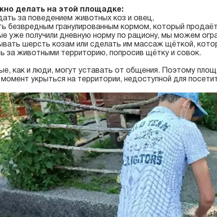
жно делать на этой площадке:
ать за поведением животных коз и овец,
ть безвредным гранулированным кормом, который продаётс
е уже получили дневную норму по рациону, мы можем огра
вать шерсть козам или сделать им массаж щёткой, кото
ь за животными территорию, попросив щётку и совок.
е, как и люди, могут уставать от общения. Поэтому площ
 момент укрыться на территории, недоступной для посетит