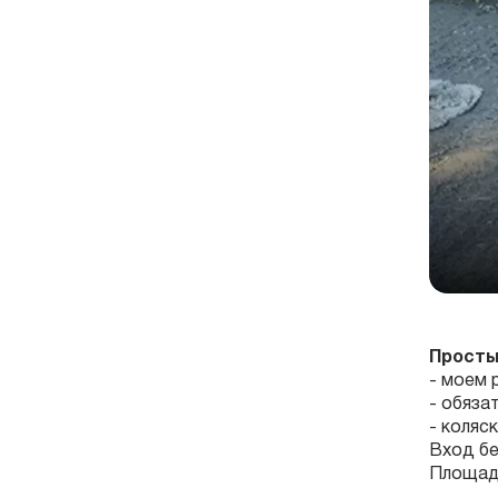
Просты
- моем 
- обяза
- коляс
Вход бе
Площадк