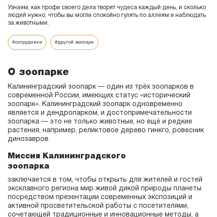
Время
16.00
Узнаем, как профи своего дела творят чудеса каждый день, и сколько
людей нужно, чтобы вы могли спокойно гулять по аллеям и наблюдать
за животными.
Местоположение: Большой пруд
В природе пеликаны устраивают коллективную
#сотрудники
#другой зоопарк
охоту: несколько птиц окружают косяки рыбы и
сгоняют в то место, где её легко поймать. В
зоопарке пеликанов также кормят рыбой –
О зоопарке
густерой, килькой, плотвой и др. видами.
Калининградский зоопарк — один из трёх зоопарков в
современной России, имеющих статус «исторический
зоопарк». Калининградский зоопарк одновременно
является и дендропарком, и достопримечательности
события
зоопарка — это не только животные, но ещё и редкие
Музыка у фонтана:
растения, например, реликтовое дерево гинкго, ровесник
выступает трио
динозавров.
«Felicità»
Миссия Калининградского
Время
17:00
зоопарка
заключается в том, чтобы открыть для жителей и гостей
Прозвучат яркие летние хиты в оригинальной
эксклавного региона мир живой дикой природы планеты
аранжировке
посредством презентации современных экспозиций и
активной просветительской работы с посетителями,
сочетающей традиционные и инновационные методы, а