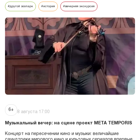
Время
10:00
#другой зоопарк
#история
#вечерняя экскурсия
Новая человекообразная экcкурсия из цикла
«Другой зоопарк»
экскурсии
«Свободный выгул»
Время
10:00
Научно-популярный стендап в исполнении Дарьи
Первушкиной покажет, насколько близки и похожи
люди и животные.
6+
8 августа 17:00
экскурсии
Музыкальный вечер: на сцене проект META TEMPORIS
«Следы времени»
Концерт на пересечении кино и музыки: величайшие
Время
10:00
саундтреки мирового кино и культовых сериалов впервые