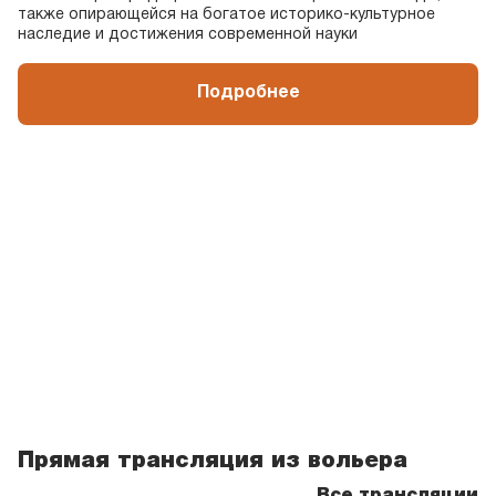
также опирающейся на богатое историко-культурное
наследие и достижения современной науки
события
Музыкальный
вечер у фонтана:
Подробнее
Анна Гринь бэнд
Время
17:00
Обворожительная Анна Гринь исполнит джазовые
композиции, ставшие мировой классикой.
события
Музыкальный
вечер: выступает
трио «Лёгкое
дыхание музыки»
Время
17:00
Прямая трансляция из вольера
Классические салонные пьесы, популярная музыка,
Все трансляции