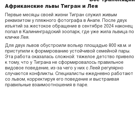
известные современные композиции, вальсы,
Африканские львы Тигран и Лея
лёгкие джазовые пьесы.
Первые месяцы своей жизни Тигран служил живым
реквизитом у пляжного фотографа в Анапе. После двух
изъятий за жестокое обращение в сентябре 2024 наконец
попал в Калининградский зоопарк, где уже жила львица по
события
кличке Лея.
Музыкальный
Для двух львов обустроили вольер площадью 800 кв.м. и
вечер: на сцене
приступили к формированию устойчивой семейной пары.
проект META
Эта работа оказалась сложной: тяжелое детство привело
TEMPORIS
к тому, что у Тиграна не сформировалось правильное
видовое поведение, из-за чего у них с Леей регулярно
Время
17:00
случаются конфликты. Специалисты ежедневно работают
со львом, корректируя его поведение и выстраивая
правильные взаимоотношения в паре.
Концерт на пересечении кино и музыки:
величайшие саундтреки мирового кино и культовых
сериалов впервые звучат в живом исполнении.
экскурсии
«Сон в летнюю