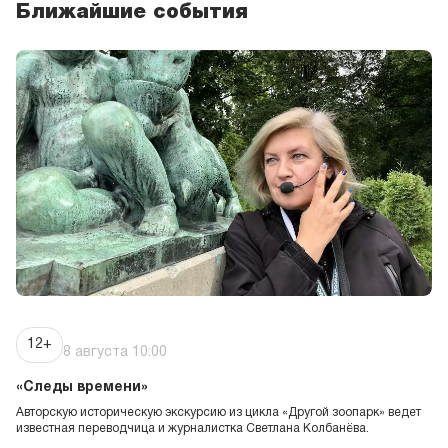
рептилий!
Ближайшие события
экскурсии
«Парикмахеры
верблюдов,
муравьедов
повара»
Время
10:00
Самая рогатая и бодатая авторская экскурсия в
исполнении Александра Паули — главного
специалиста сектора «Копытные животные»
12+
8 августа 10:00
экскурсии
«Следы времени»
«Приматы: секреты
их повседневной
Авторскую историческую экскурсию из цикла «Другой зоопарк» ведет
известная переводчица и журналистка Светлана Колбанёва.
жизни»