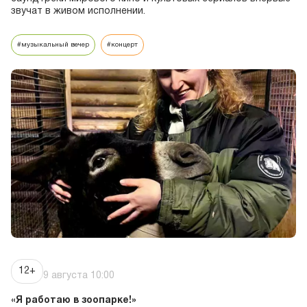
звучат в живом исполнении.
Авторскую историческую экскурсию из цикла
«Другой зоопарк» ведет известная переводчица и
#музыкальный вечер
#концерт
журналистка Светлана Колбанёва.
экскурсии
«Я работаю в
зоопарке!»
Время
10:00
Узнаем, как профи своего дела творят чудеса
каждый день, и сколько людей нужно, чтобы вы
могли спокойно гулять по аллеям и наблюдать за
животными.
12+
9 августа 10:00
кормления
Пеликаны
«Я работаю в зоопарке!»