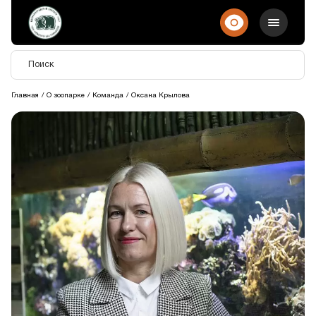
Главная
О зоопарке
Команда
Оксана Крылова