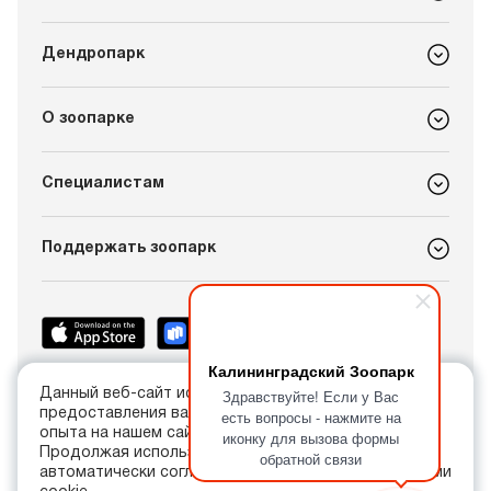
Дендропарк
О зоопарке
Специалистам
Поддержать зоопарк
Калининградский Зоопарк
Здравствуйте! Если у Вас
Данный веб-сайт использует cookie в целях
+7 (4012) 21-89-14
предоставления вам лучшего пользовательского
есть вопросы - нажмите на
info@kldzoo.ru
опыта на нашем сайте.
иконку для вызова формы
Продолжая использовать данный сайт, вы
обратной связи
автоматически соглашаетесь с использованием нами
Россия, г. Калининград, проспект Мира, 26