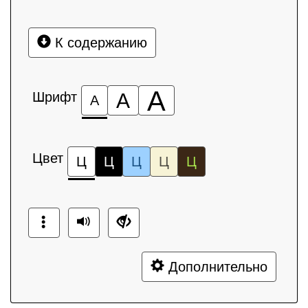
К содержанию
А
Шрифт
А
А
Цвет
Ц
Ц
Ц
Ц
Ц
Дополнительно