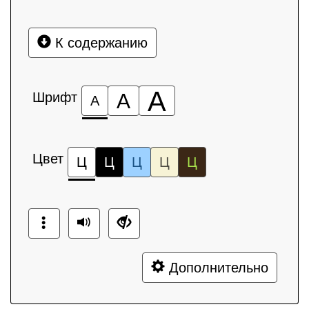
К содержанию
А
Шрифт
А
А
Цвет
Ц
Ц
Ц
Ц
Ц
Дополнительно