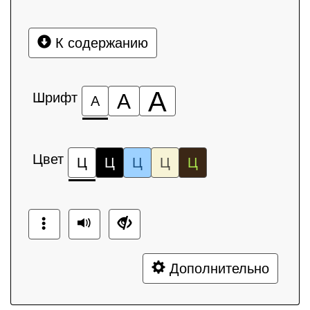
К содержанию
А
Шрифт
А
А
Цвет
Ц
Ц
Ц
Ц
Ц
Дополнительно