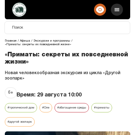
Главная
Афиша
Экскурсии и программы
«Приматы: секреты их повседневной жизни»
«Приматы: секреты их повседневной
жизни»
Новая человекообразная экcкурсия из цикла «Другой
зоопарк»
6+
Время: 29 августа 10:00
#тропический дом
#Оле
#обогащение среды
#приматы
#другой зоопарк