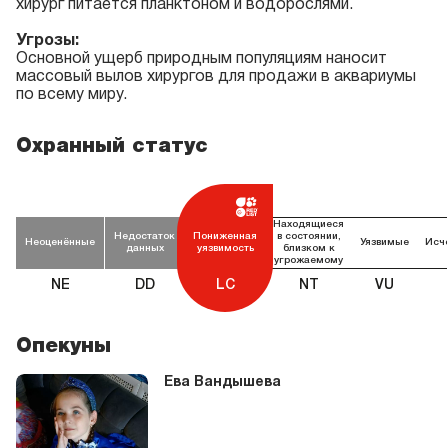
хирург питается планктоном и водорослями.
Угрозы:
Основной ущерб природным популяциям наносит
массовый вылов хирургов для продажи в аквариумы
по всему миру.
Охранный статус
Находящиеся
Недостаток
Пониженная
в состоянии,
Неоценённые
Уязвимые
Исч
данных
уязвимость
близком к
угрожаемому
NE
DD
LC
NT
VU
Опекуны
Ева Вандышева