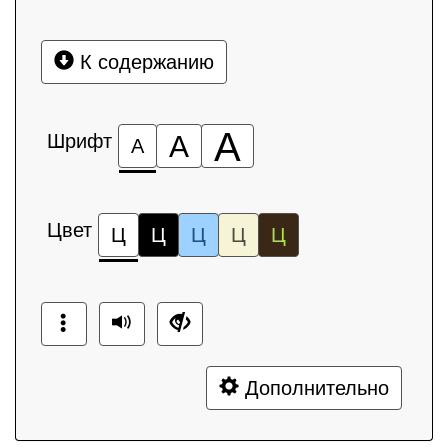
К содержанию
А
Шрифт
А
А
Цвет
Ц
Ц
Ц
Ц
Ц
Дополнительно