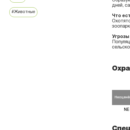
Образую
дней, с
#Животные
Что ес
Охотятс
зоопарк
Угрозы
Популяц
сельско
Охра
Неоценё
NE
Спец