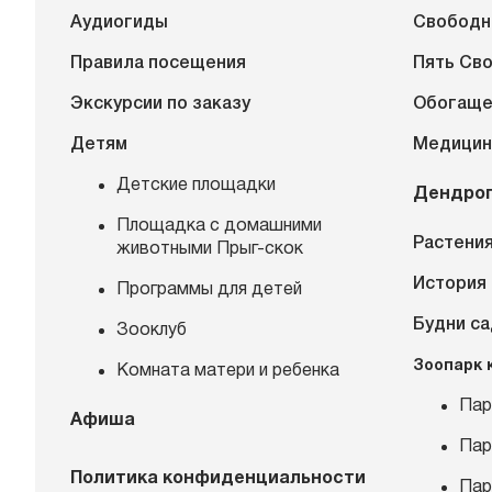
Аудиогиды
Свободн
Правила посещения
Пять Св
Экскурсии по заказу
Обогаще
Детям
Медицин
Детские площадки
Дендро
Площадка с домашними
Растения
животными Прыг-скок
История
Программы для детей
Будни с
Зооклуб
Зоопарк 
Комната матери и ребенка
Пар
Афиша
Пар
Политика конфиденциальности
Пар