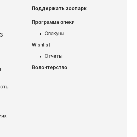
Поддержать зоопарк
Программа опеки
Опекуны
КЗ
Wishlist
Отчеты
Волонтерство
ы
ость
иях