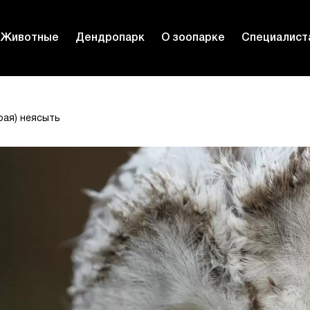
Животные
Дендропарк
О зоопарке
Специалист
рая) неясыть