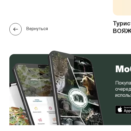
Турис
Вернуться
ВОЯ
Мо
Покупа
очеред
исполь