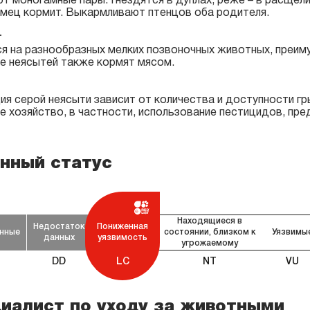
т моногамные пары. Гнездятся в дуплах, реже – в расщели
амец кормит. Выкармливают птенцов оба родителя.
т
я на разнообразных мелких позвоночных животных, преим
е неясытей также кормят мясом.
ия серой неясыти зависит от количества и доступности гр
е хозяйство, в частности, использование пестицидов, пр
нный статус
Находящиеся в
Недостаток
Пониженная
нные
состоянии, близком к
Уязвимы
данных
уязвимость
угрожаемому
DD
LC
NT
VU
иалист по уходу за животными