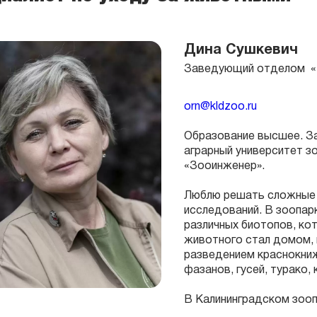
Дина Сушкевич
Заведующий отделом «П
orn@kldzoo.ru
Образование высшее. З
аграрный университет
зо
«Зооинженер».
Люблю решать сложные 
исследований. В зоопарк
различных биотопов, ко
животного стал домом, 
разведением краснокнижн
фазанов, гусей, турако, 
В Калининградском зооп