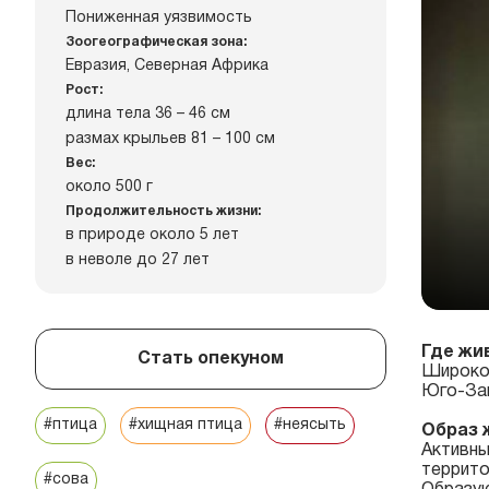
Пониженная уязвимость
Зоогеографическая зона:
Евразия, Северная Африка
Рост:
длина тела 36 – 46 см
размах крыльев 81 – 100 см
Вес:
около 500 г
Продолжительность жизни:
в природе около 5 лет
в неволе до 27 лет
Где жи
Стать опекуном
Широко 
Юго-Зап
#птица
#хищная птица
#неясыть
Образ 
Активны
террито
#сова