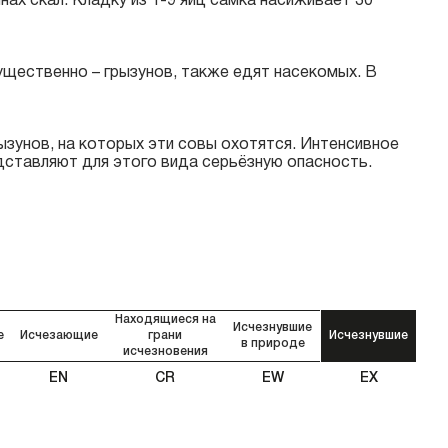
нах скал. Кладку из 1-9 яиц самка насиживает 30
ущественно – грызунов, также едят насекомых. В
ызунов, на которых эти совы охотятся. Интенсивное
едставляют для этого вида серьёзную опасность.
Находящиеся на
Исчезнувшие
е
Исчезающие
грани
Исчезнувшие
в природе
исчезновения
EN
CR
EW
EX