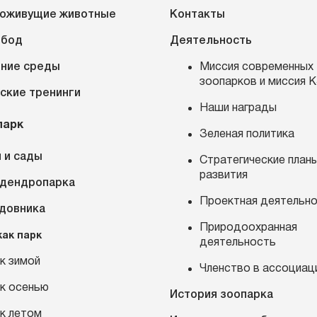
оживущие животные
Контакты
обод
Деятельность
ние среды
Миссия современных
зоопарков и миссия 
ские тренинги
Наши награды
парк
Зеленая политика
 и сады
Стратегические план
развития
 дендропарка
Проектная деятельн
адовника
Природоохранная
как парк
деятельность
к зимой
Членство в ассоциац
к осенью
История зоопарка
к летом