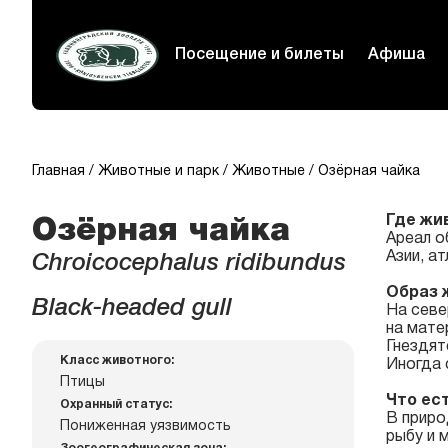
Посещение и билеты
Афиша
Главная
Животные и парк
Животные
Озёрная чайка
Где жи
Озёрная чайка
Ареал о
Азии, а
Chroicocephalus ridibundus
Образ 
Black-headed gull
На севе
на мате
Гнездят
Класс животного:
Иногда 
Птицы
Что ес
Охранный статус:
В приро
Пониженная уязвимость
рыбу и 