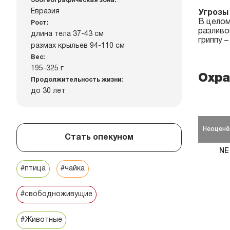
Зоогеографическая зона:
Евразия
Угрозы
В целом
Рост:
разливо
длина тела 37-43 см
гриппу 
размах крыльев 94-110 см
Вес:
195-325 г
Охра
Продолжительность жизни:
до 30 лет
Неоценё
Стать опекуном
NE
#птица
#чайка
#свободноживущие
#Животные