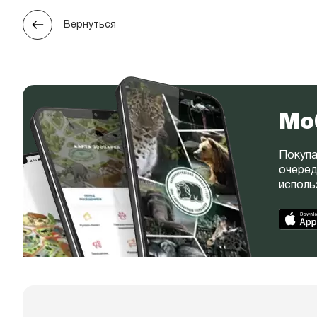
Вернуться
Мо
Покупа
очеред
исполь