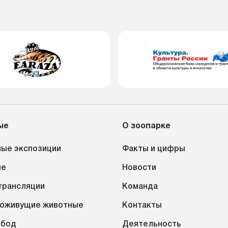
ые
О зоопарке
ые экспозиции
Факты и цифры
ые
Новости
трансляции
Команда
оживущие животные
Контакты
обод
Деятельность