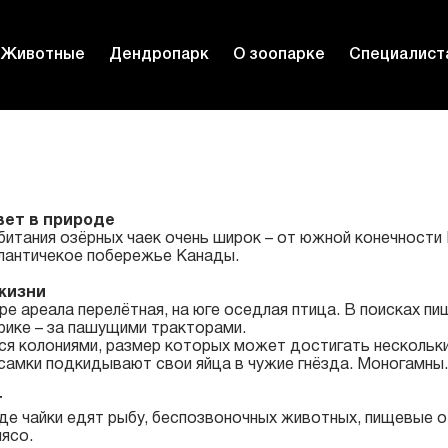
Животные
Дендропарк
О зоопарке
Специалист
вет в природе
битания озёрных чаек очень широк – от южной конечности
тлантичекое побережье Канады.
жизни
ре ареала перелётная, на юге оседлая птица. В поисках п
рике – за пашущими тракторами.
ся колониями, размер которых может достигать нескольких
самки подкидывают свои яйца в чужие гнёзда. Моногамны. 
т
де чайки едят рыбу, беспозвоночных животных, пищевые о
мясо.