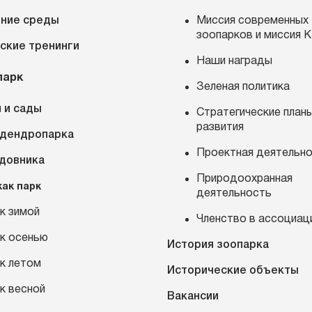
ние среды
Миссия современных
зоопарков и миссия 
ские тренинги
Наши награды
парк
Зеленая политика
 и сады
Стратегические план
развития
 дендропарка
Проектная деятельн
адовника
Природоохранная
как парк
деятельность
к зимой
Членство в ассоциац
к осенью
История зоопарка
к летом
Исторические объекты
к весной
Вакансии