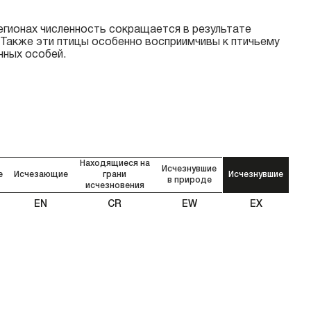
регионах численность сокращается в результате
 Также эти птицы особенно восприимчивы к птичьему
нных особей.
Находящиеся на
Исчезнувшие
е
Исчезающие
грани
Исчезнувшие
в природе
исчезновения
EN
CR
EW
EX