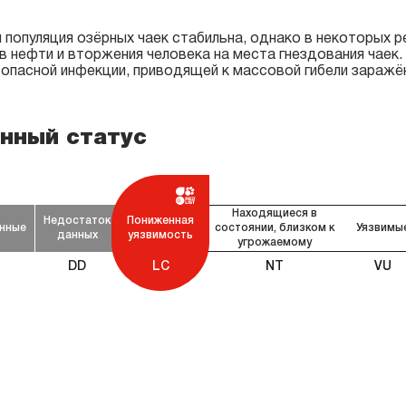
 популяция озёрных чаек стабильна, однако в некоторых 
в нефти и вторжения человека на места гнездования чаек.
– опасной инфекции, приводящей к массовой гибели заражё
нный статус
Находящиеся в
Недостаток
Пониженная
нные
состоянии, близком к
Уязвимы
данных
уязвимость
угрожаемому
DD
LC
NT
VU