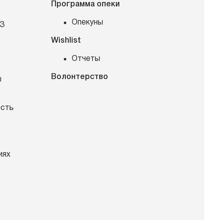
Программа опеки
Опекуны
КЗ
Wishlist
Отчеты
Волонтерство
ы
ость
иях