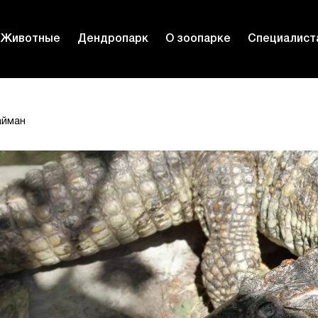
Животные
Дендропарк
О зоопарке
Специалист
айман