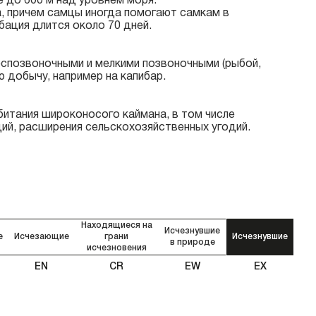
 до 600 м над уровнем моря.
, причем самцы иногда помогают самкам в
бация длится около 70 дней.
спозвоночными и мелкими позвоночными (рыбой,
 добычу, например на капибар.
битания широконосого каймана, в том числе
ций, расширения сельскохозяйственных угодий.
Находящиеся на
Исчезнувшие
е
Исчезающие
грани
Исчезнувшие
в природе
исчезновения
EN
CR
EW
EX