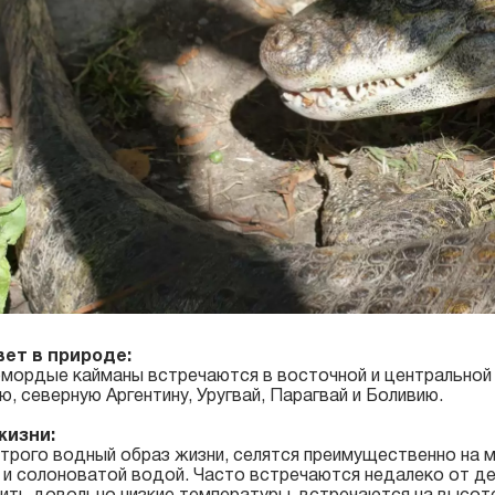
вет в природе:
ордые кайманы встречаются в восточной и центральной 
ю, северную Аргентину, Уругвай, Парагвай и Боливию.
жизни:
трого водный образ жизни, селятся преимущественно на м
 и солоноватой водой. Часто встречаются недалеко от де