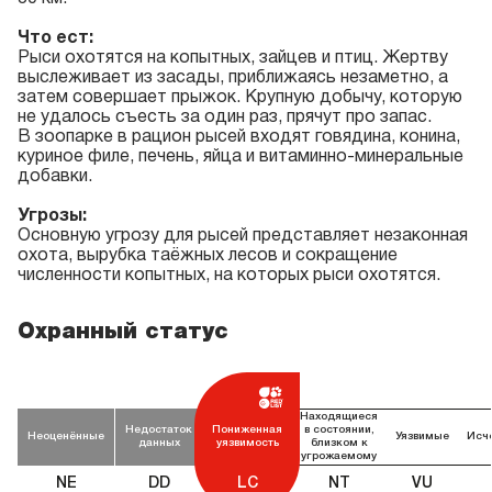
Что ест:
Рыси охотятся на копытных, зайцев и птиц. Жертву
выслеживает из засады, приближаясь незаметно, а
затем совершает прыжок. Крупную добычу, которую
не удалось съесть за один раз, прячут про запас.
В зоопарке в рацион рысей входят говядина, конина,
куриное филе, печень, яйца и витаминно-минеральные
добавки.
Угрозы:
Основную угрозу для рысей представляет незаконная
охота, вырубка таёжных лесов и сокращение
численности копытных, на которых рыси охотятся.
Охранный статус
Находящиеся
Недостаток
Пониженная
в состоянии,
Неоценённые
Уязвимые
Исч
данных
уязвимость
близком к
угрожаемому
NE
DD
LC
NT
VU