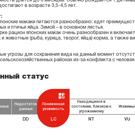
ность длится до 6 месяцев. Обычно рождается 1 детёныш
достигают в возрасте 3,5-4,5 лет.
:
понские макаки питаются разнообразно: едят преимуществ
ых и птичьи яйца. Зимой – в основном листья.
рке рацион японских макак очень разнообразен и включает 
так и животные (рыба, курица, творог, яйца) корма, а также
:
ые угрозы для сохранения вида на данный момент отсутс
 сельскохозяйственных районах из-за конфликта с человек
нный статус
Находящиеся в
Недостаток
Пониженная
нные
состоянии, близком к
Уязвимы
данных
уязвимость
угрожаемому
DD
LC
NT
VU