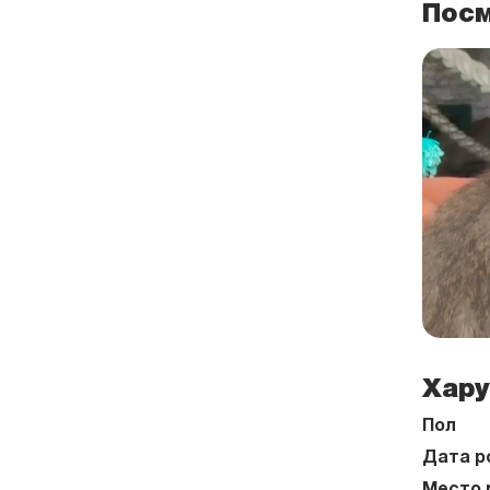
Посм
Хару
Пол
Дата р