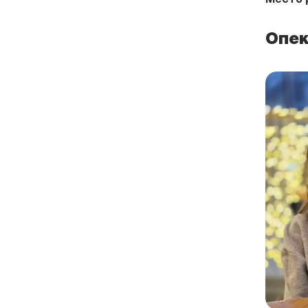
Место 
Опе