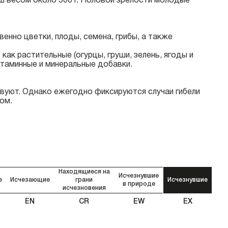
 весом около 500 г. Половой зрелости молодые
енно цветки, плоды, семена, грибы, а также
как растительные (огурцы, груши, зелень, ягоды и
 витаминные и минеральные добавки.
твуют. Однако ежегодно фиксируются случаи гибели
ом.
Находящиеся на
Исчезнувшие
е
Исчезающие
грани
Исчезнувшие
в природе
исчезновения
EN
CR
EW
EX