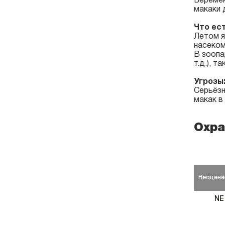
Беремен
макаки 
Что ест
Летом я
насеком
В зоопа
т.д.), 
Угрозы
Серьёзн
макак в
Охра
Неоценё
NE