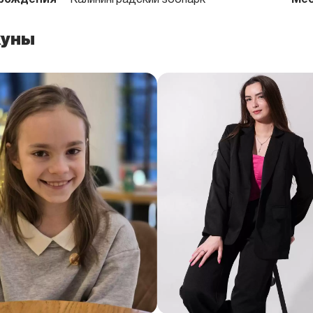
рождения
Калининградский зоопарк
Мес
куны