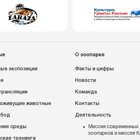
ые
О зоопарке
ые экспозиции
Факты и цифры
ые
Новости
трансляции
Команда
оживущие животные
Контакты
обод
Деятельность
ние среды
Миссия современных
зоопарков и миссия 
ские тренинги