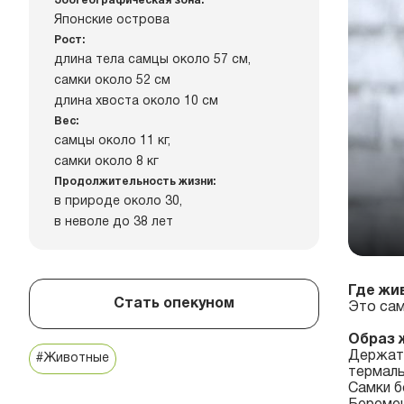
Зоогеографическая зона:
Японские острова
Рост:
длина тела самцы около 57 см,
самки около 52 см
длина хвоста около 10 см
Вес:
самцы около 11 кг,
самки около 8 кг
Продолжительность жизни:
в природе около 30,
в неволе до 38 лет
Где жи
Стать опекуном
Это сам
Образ 
Держатс
#Животные
термаль
Самки б