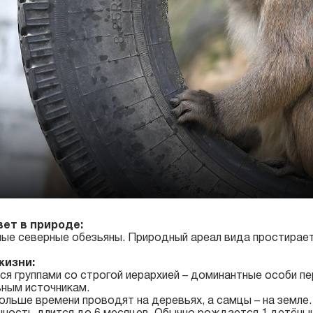
вет в природе:
ые северные обезьяны. Природный ареал вида простирает
жизни:
я группами со строгой иерархией – доминантные особи пе
ным источникам.
ольше времени проводят на деревьях, а самцы – на земле.