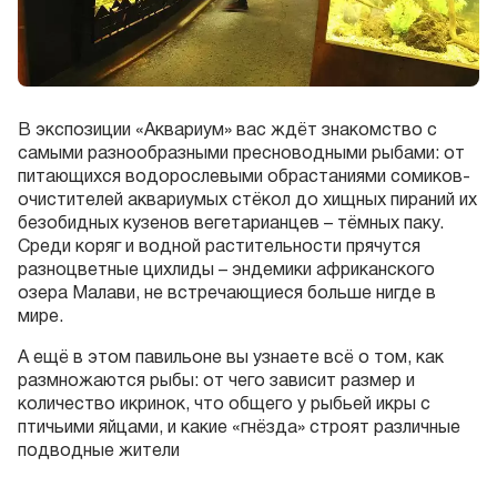
В экспозиции «Аквариум» вас ждёт знакомство с
самыми разнообразными пресноводными рыбами: от
питающихся водорослевыми обрастаниями сомиков-
очистителей аквариумых стёкол до хищных пираний их
безобидных кузенов вегетарианцев – тёмных паку.
Среди коряг и водной растительности прячутся
разноцветные цихлиды – эндемики африканского
озера Малави, не встречающиеся больше нигде в
мире.
А ещё в этом павильоне вы узнаете всё о том, как
размножаются рыбы: от чего зависит размер и
количество икринок, что общего у рыбьей икры с
птичьими яйцами, и какие «гнёзда» строят различные
подводные жители