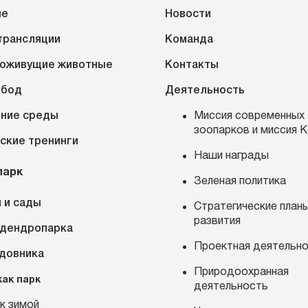
ые
Новости
трансляции
Команда
оживущие животные
Контакты
обод
Деятельность
ние среды
Миссия современных
зоопарков и миссия 
ские тренинги
Наши награды
парк
Зеленая политика
 и сады
Стратегические план
развития
 дендропарка
Проектная деятельн
адовника
Природоохранная
как парк
деятельность
к зимой