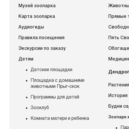
Музей зоопарка
Животн
Карта зоопарка
Прямые 
Аудиогиды
Свободн
Правила посещения
Пять Св
Экскурсии по заказу
Обогаще
Детям
Медицин
Детские площадки
Дендро
Площадка с домашними
Растения
животными Прыг-скок
История
Программы для детей
Будни с
Зооклуб
Зоопарк 
Комната матери и ребенка
Пар