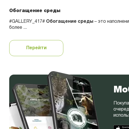
Обогащение среды
#GALLERY_417#
Обогащение среды
– это наполнен
более ...
Перейти
Мо
Покупа
очеред
исполь