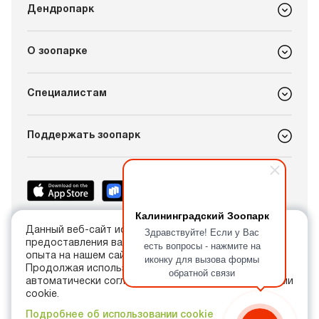
Дендропарк
О зоопарке
Специалистам
Поддержать зоопарк
Калининградский Зоопарк
Здравствуйте! Если у Вас
Данный веб-сайт использует cookie в целях
+7 (4012) 21-89-14
предоставления вам лучшего пользовательского
есть вопросы - нажмите на
info@kldzoo.ru
опыта на нашем сайте.
иконку для вызова формы
Продолжая использовать данный сайт, вы
обратной связи
автоматически соглашаетесь с использованием нами
Россия, г. Калининград, проспект Мира, 26
cookie.
Подробнее об использовании cookie