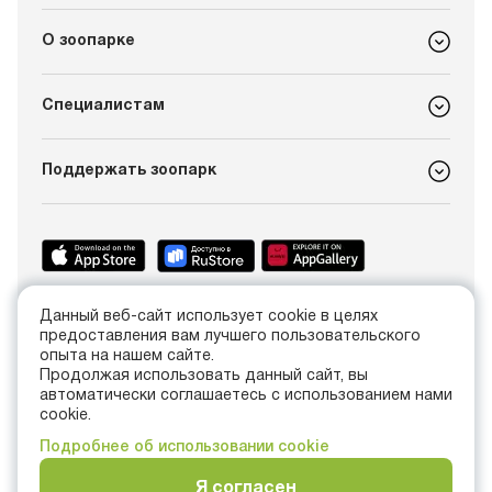
О зоопарке
Специалистам
Поддержать зоопарк
Данный веб-сайт использует cookie в целях
+7 (4012) 21-89-14
предоставления вам лучшего пользовательского
info@kldzoo.ru
опыта на нашем сайте.
Продолжая использовать данный сайт, вы
автоматически соглашаетесь с использованием нами
Россия, г. Калининград, проспект Мира, 26
cookie.
Подробнее об использовании cookie
Я согласен