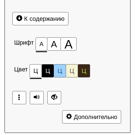
К содержанию
А
Шрифт
А
А
Цвет
Ц
Ц
Ц
Ц
Ц
Дополнительно