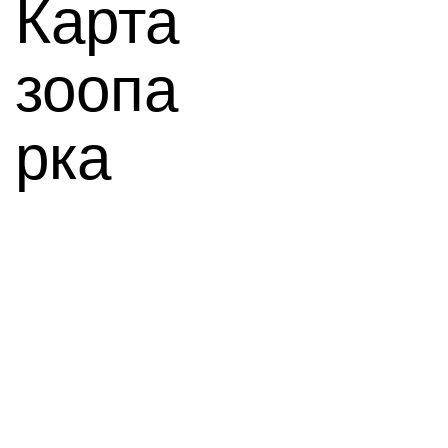
Карта
зоопа
рка
Сетчатый жираф