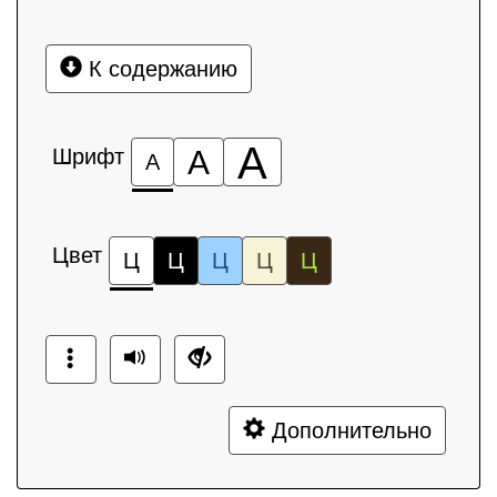
К содержанию
А
Шрифт
А
А
Цвет
Ц
Ц
Ц
Ц
Ц
Дополнительно