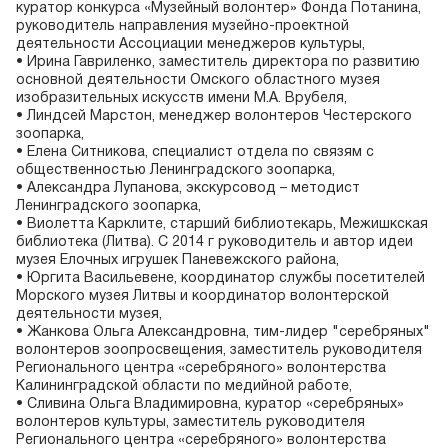
куратор конкурса «Музейный волонтер» Фонда Потанина,
руководитель направления музейно-проектной
деятельности Ассоциации менеджеров культуры,
• Ирина Гавриленко, заместитель директора по развитию
основной деятельности Омского областного музея
изобразительных искусств имени М.А. Врубеля,
• Линдсей Марстон, менеджер волонтеров Честерского
зоопарка,
• Елена Ситникова, специалист отдела по связям с
общественностью Ленинградского зоопарка,
• Александра Лупанова, экскурсовод – методист
Ленинградского зоопарка,
• Виолетта Карклите, старший библиотекарь, Межишкская
библиотека (Литва). С 2014 г руководитель и автор идеи
музея Елочных игрушек Паневежского района,
• Юргита Васильевене, координатор службы посетителей
Морского музея Литвы и координатор волонтерской
деятельности музея,
• Жанкова Ольга Александровна, тим-лидер "серебряных"
волонтеров зоопросвещения, заместитель руководителя
Регионального центра «серебряного» волонтерства
Калининградской области по медийной работе,
• Сливина Ольга Владимировна, куратор «серебряных»
волонтеров культуры, заместитель руководителя
Регионального центра «серебряного» волонтерства