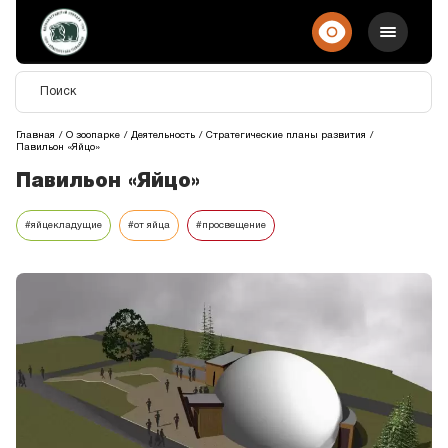
Главная
О зоопарке
Деятельность
Стратегические планы развития
Павильон «Яйцо»
Павильон «Яйцо»
#яйцекладущие
#от яйца
#просвещение