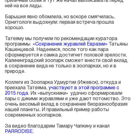
приличный облик и тут же начал выплясывать перед
ней на все лады.
Барышня явно обомлела, но вскоре смягчилась.
Орнитологи выдохнули: первая встреча прошла
хорошо.
Татеяму мы получили по рекомендации куратора
программы
«Сохранение журавлей Евразии»
Татьяны
Кашенцевой. Надеемся, после того как пара
сформируется и самка достигнет половой зрелости,
Калининградский зоопарк сможет внести свой вклад
в сохранение вида не только в зоопарках, но и в
природе.
Коллеги из Зоопарка Удмуртии (Ижевск), откуда и
приехала Татеяма,
участвуют в этой программе с
2015 года
. Их «выпускники» удачно сформировали
пары с дикими журавлями и уже дают потомство. Это
очень весомый вклад в сохранение биоразнообразия
нашей планеты. И правильный пример работы
современных зоопарков.
За видео благодарим Тамару Чапкину и канал
PARRODISE
.