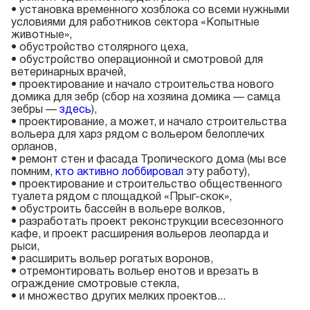
• установка временного хозблока со всеми нужными
условиями для работников сектора «Копытные
животные»,
• обустройство столярного цеха,
• обустройство операционной и смотровой для
ветеринарных врачей,
• проектирование и начало строительства нового
домика для зебр (сбор на хозяина домика — самца
зебры —
здесь
),
• проектирование, а может, и начало строительства
вольера для харз рядом с вольером белоплечих
орланов,
• ремонт стен и фасада Тропического дома (мы все
помним,
кто активно лоббировал
эту работу),
• проектирование и строительство общественного
туалета рядом с площадкой «Прыг-скок»,
• обустроить бассейн в вольере волков,
• разработать проект реконструкции всесезонного
кафе, и проект расширения вольеров леопарда и
рыси,
• расширить вольер рогатых воронов,
• отремонтировать вольер енотов и врезать в
ограждение смотровые стекла,
• и множество других мелких проектов...