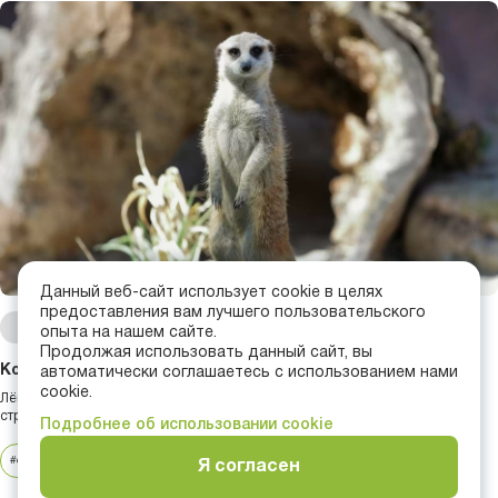
Данный веб-сайт использует cookie в целях
предоставления вам лучшего пользовательского
16 июня 10:35
опыта на нашем сайте.
Продолжая использовать данный сайт, вы
Когда яйцо — не то, чем кажется)
автоматически соглашаетесь с использованием нами
cookie.
Лёгким движением руки страусиное яйцо превращается... Превращается
страусиное яйцо...
Подробнее об использовании cookie
#обогащение среды
#сурикат
#ЗООпросвет
Я согласен