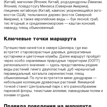
(Китай), магнолии (Япония, Китай), рододендроны (Гималаи,
Япония), псевдотсугу Мензиса (Северная Америка),
глицинию китайскую (Китай), кампсис укореняющийся (юго-
восток США), тюльпанное дерево (восток Северной
Америки), а также европейские виды — бук лесной, граб,
тис ягодный, и средиземноморские — каштан конский,
лаванду, плющ обыкновенный.
Ключевые точки маршрута
Путешествие начнётся в сквере Шиллера, где вас
встретят старовозрастные деревья, декоративные
кустарники и цветочные клумбы. Далее маршрут пройдёт
через особо охраняемые природные территории (ООПТ)
регионального значения — здесь представлены редкие
виды растений: гинкго двулопастный, дуб черешчатый
пирамидальный, катальпа сиренелистная, плющ
обыкновенный. По пути встретятся мини-дендрарии —
небольшие коллекции древесных растений. Финишной
точкой станет Центральный парк с его разнообразием
парковой флоры, тенистыми аллеями, лавандовым полем и
зонами отдыха.
Правила поведения на маршруте