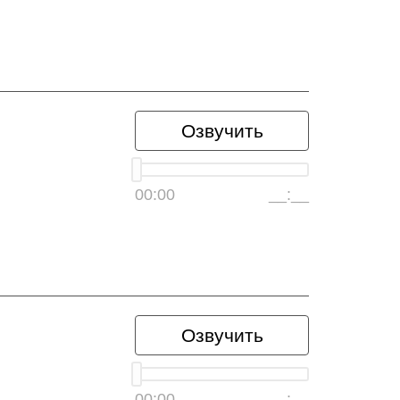
Озвучить
00:00
__:__
Озвучить
00:00
__:__