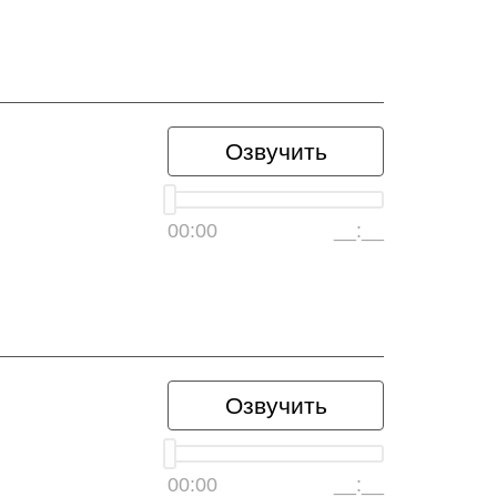
Озвучить
00:00
__:__
Озвучить
00:00
__:__