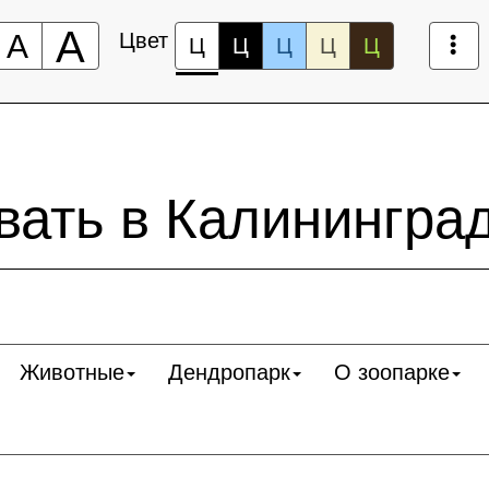
А
А
Цвет
Ц
Ц
Ц
Ц
Ц
ать в Калининград
Животные
Дендропарк
О зоопарке