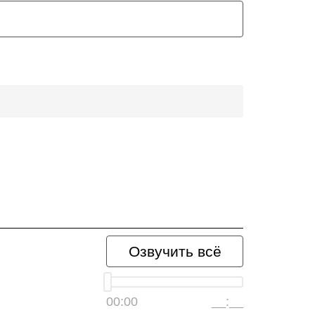
Озвучить всё
00:00
__:__