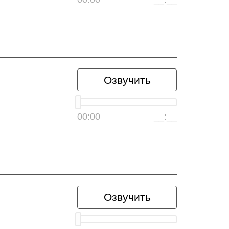
Озвучить
00:00
__:__
Озвучить