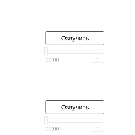
Озвучить
00:00
__:__
Озвучить
00:00
__:__