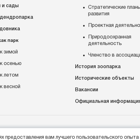
 и сады
Стратегические план
развития
 дендропарка
Проектная деятельн
адовника
Природоохранная
как парк
деятельность
к зимой
Членство в ассоциац
к осенью
История зоопарка
к летом
Исторические объекты
к весной
Вакансии
Официальная информаци
7 (4012) 21-89-14
Россия, г. Калининград, про
лях предоставления вам лучшего пользовательского опыта 