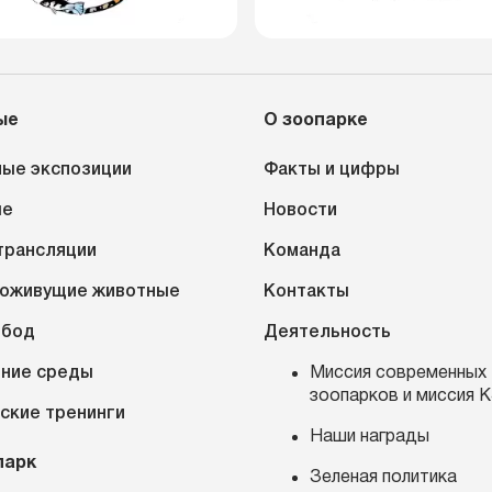
ые
О зоопарке
ые экспозиции
Факты и цифры
ые
Новости
трансляции
Команда
оживущие животные
Контакты
обод
Деятельность
ние среды
Миссия современных
зоопарков и миссия 
ские тренинги
Наши награды
парк
Зеленая политика