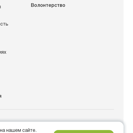
Волонтерство
ы
ость
иях
я
спект Мира, 26
на нашем сайте.