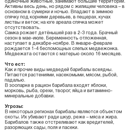
одиночные животные, занимают большие территории.
Активны весь день, но рядом с жилищем человека – в
основном в сумерки и ночью. Впадают в зимнюю
спячку под корнями деревьев, в пещерах, кучах
листвы и веток; на юге ареала спячка может
отсутствовать.
Самка рожает детёнышей раз в 2-3 года. Брачный
сезон в мае-июле. Беременность отложенная,
наступает в декабре-ноябре. В январе-феврале
рождается 1-4 беспомощных слепых медвежонка.
Медвежата остаются с матерью около 16 месяцев.
Что ест:
Как и прочие виды медведей барибалы всеядны.
Питаются растениями, насекомыми, мясом, рыбой,
падалью.
В зоопарке в рацион барибала входят яблоки,
морковь, рыба, орехи, творог, яйца и витаминно-
минеральные добавки.
Угрозы:
В некоторых регионах барибалы являются объектом
охоты. Их убивают ради шкур, реже – мяса и жира.
Барибалов также отстреливают как вредителей,
разоряющих сады, поля и пасеки.