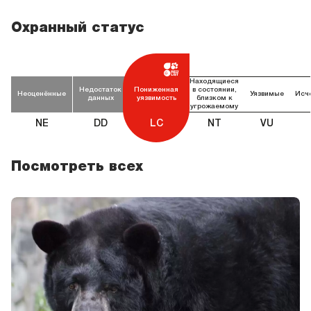
Охранный статус
Находящиеся
Недостаток
Пониженная
в состоянии,
Неоценённые
Уязвимые
Исч
данных
уязвимость
близком к
угрожаемому
NE
DD
LC
NT
VU
Посмотреть всех