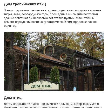
Дом тропических птиц
В этом старинном павильоне когда-то содержались крупные кошки –
тигры, львы, леопарды. За годы, прошедшие с момента постройки,
здание обветшало и несколько лет стояло пустым. Масштабный
ремонт, вернувший павильону исторический вид, продолжался не
один год.
Дом птиц
Летом здесь почти пусто – фламинго и пеликаны, которые зимуют в
Доме птиц, в тёплое время года живут на пруду прямо напротив входа