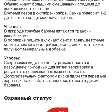
Обычно живут большими смешанными стадами до
нескольких сотен голов.
Брачный сезон в октябре-ноябре. Самка приносит 1-2
детёныша в конце мая-начале июня.
Что ест:
В природе голубые бараны питаются травой и
лишайниками.
В зоопарке рацион включает сено и траву, веточные
корма и немного овощей (морковь, свёкла), а также
получают минеральные добавки.
Угрозы:
Сохранению вида сегодня угрожают охота и
разрушение пригодных для жизни территорий в
результате перевыпаса домашнего скота.
Дополнительным фактором риска является передача
заразных болезней, в т.ч. чесотки, от скота диким
баранам.
Охранный статус