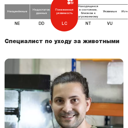
Находящиеся
Недостаток
Пониженная
в состоянии,
Неоценённые
Уязвимые
Исч
данных
уязвимость
близком к
угрожаемому
NE
DD
LC
NT
VU
Специалист по уходу за животными