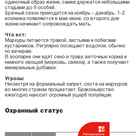
одиночный образ жизни, самки держатся небольшими
стадами до 9 особей.
Брачный сезон приходится на ноябрь – декабрь. 1-2
козленка появляются в мае-июне, со второго дня
жизни начинают сопровождать мать.
Что ест:
Мархуры питаются травой, листьями и побегами
кустарников. Регулярно посещают водопои, обычно
по вечерам.
В зоопарке они едят сено и траву, веточные корма и
немного овощей (морковь, свёкла), а также получают
минеральные добавки.
Угрозы:
Несмотря на формальный запрет, охота на мархуров
во многих странах процветает. Браконьерство
ежегодно наносит огромный ущерб популяции.
Охранный статус
Находящиеся