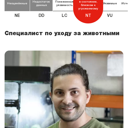
Недостаток
Пониженная
в состоянии,
Неоценённые
Уязвимые
Исч
данных
уязвимость
близком к
угрожаемому
NE
DD
LC
NT
VU
Специалист по уходу за животными