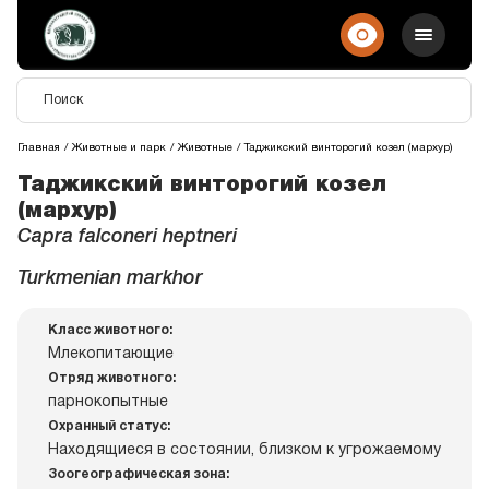
Главная
Животные и парк
Животные
Таджикский винторогий козел (мархур)
Таджикский винторогий козел
(мархур)
Capra falconeri heptneri
Turkmenian markhor
Класс животного:
Млекопитающие
Отряд животного:
парнокопытные
Охранный статус:
Находящиеся в состоянии, близком к угрожаемому
Зоогеографическая зона: