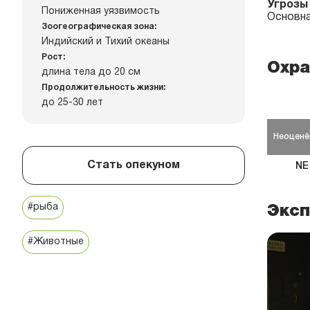
Угрозы
Пониженная уязвимость
Основна
Зоогеографическая зона:
Индийский и Тихий океаны
Рост:
Охра
длина тела до 20 см
Продолжительность жизни:
до 25-30 лет
Неоценё
Стать опекуном
NE
#рыба
Эксп
#Животные