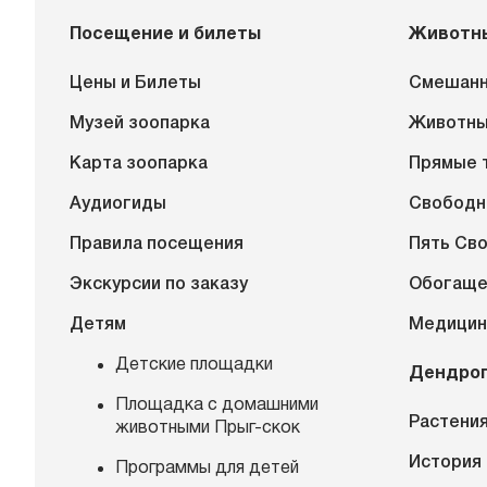
Посещение и билеты
Животн
Цены и Билеты
Смешанн
Музей зоопарка
Животн
Карта зоопарка
Прямые 
Аудиогиды
Свободн
Правила посещения
Пять Св
Экскурсии по заказу
Обогаще
Детям
Медицин
Детские площадки
Дендро
Площадка с домашними
Растения
животными Прыг-скок
История
Программы для детей