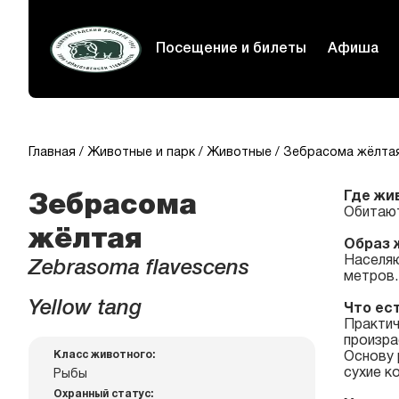
Посещение и билеты
Афиша
Главная
Животные и парк
Животные
Зебрасома жёлта
Где жи
Зебрасома
Обитают
жёлтая
Образ 
Населяю
Zebrasoma flavescens
метров.
Yellow tang
Что ес
Практич
произра
Класс животного:
Основу 
сухие к
Рыбы
Охранный статус: