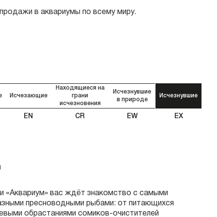
 продажи в аквариумы по всему миру.
Находящиеся на
Исчезнувшие
е
Исчезающие
грани
Исчезнувшие
в природе
исчезновения
EN
CR
EW
EX
м
и «Аквариум» вас ждёт знакомство с самыми
азными пресноводными рыбами: от питающихся
евыми обрастаниями сомиков-очистителей