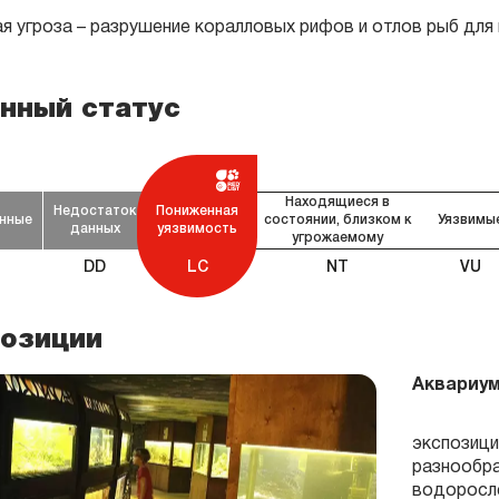
я угроза – разрушение коралловых рифов и отлов рыб для
нный статус
Находящиеся в
Недостаток
Пониженная
нные
состоянии, близком к
Уязвимы
данных
уязвимость
угрожаемому
DD
LC
NT
VU
озиции
Аквариу
экспозици
разнообр
водоросл