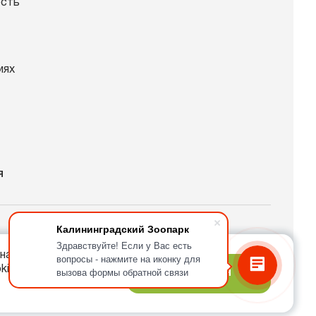
ость
иях
я
Калининградский Зоопарк
Здравствуйте! Если у Вас есть
спект Мира, 26
на нашем сайте.
вопросы - нажмите на иконку для
kie.
вызова формы обратной связи
Я согласен