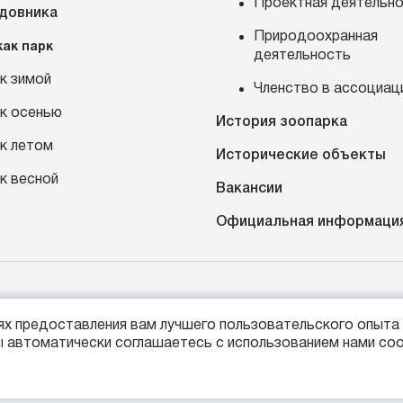
Проектная деятельн
адовника
Природоохранная
как парк
деятельность
к зимой
Членство в ассоциац
к осенью
История зоопарка
к летом
Исторические объекты
к весной
Вакансии
Официальная информаци
7 (4012) 21-89-14
Россия, г. Калининград, про
лях предоставления вам лучшего пользовательского опыта 
fo@kldzoo.ru
 автоматически соглашаетесь с использованием нами coo