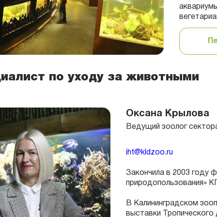
аквариумы
вегетариа
П
иалист по уходу за животными
Оксана Крылова
Ведущий зоолог сектор
iht@kldzoo.ru
Закончила в 2003 году 
природопользования» КГ
В Калининградском зооп
выставки Тропического 