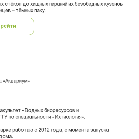
х стёкол до хищных пираний их безобидных кузенов
нцев – тёмных паку.
ерейти
а «Аквариум»
факультет «Водных биоресурсов и
ТУ по специальности «Ихтиология».
арке работаю с 2012 года, с момента запуска
дома.