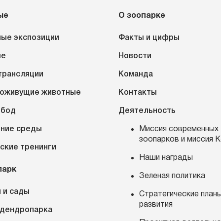
ые
О зоопарке
ые экспозиции
Факты и цифры
ые
Новости
трансляции
Команда
оживущие животные
Контакты
обод
Деятельность
ние среды
Миссия современных
зоопарков и миссия 
ские тренинги
Наши награды
парк
Зеленая политика
 и сады
Стратегические план
развития
 дендропарка