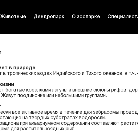
Животные
Дендропарк
О зоопарке
Специалист
я
вет в природе
 в тропических водах Индийского и Тихого океанов, в т.ч.
жизни
т богатые кораллами лагуны и внешние склоны рифов, держ
 Живут поодиночке или небольшими группами.
т
ески все активное время в течение дня зебрасомы проводя
стающие на твердых субстратах водоросли.
рациона при аквариумном содержании составляют растител
орма для растительноядных рыб.