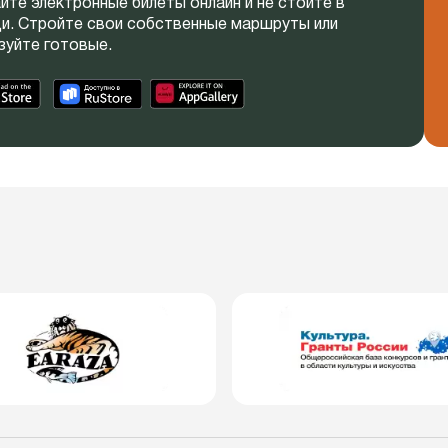
йте электронные билеты онлайн и не стойте в
и. Стройте свои собственные маршруты или
зуйте готовые.