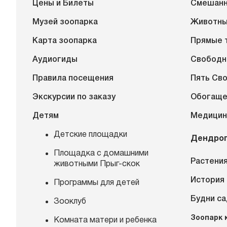
Цены и Билеты
Смешанн
Музей зоопарка
Животн
Карта зоопарка
Прямые 
Аудиогиды
Свободн
Правила посещения
Пять Св
Экскурсии по заказу
Обогаще
Детям
Медицин
Детские площадки
Дендро
Площадка с домашними
Растения
животными Прыг-скок
История
Программы для детей
Будни с
Зооклуб
Зоопарк 
Комната матери и ребенка