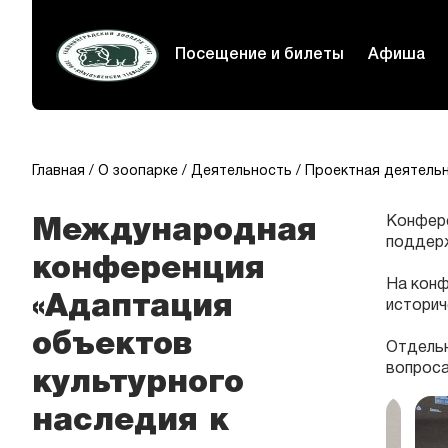
Посещение и билеты
Афиша
Главная
О зоопарке
Деятельность
Проектная деятель
Конфере
Международная
поддерж
конференция
На конф
«Адаптация
историч
объектов
Отдельн
вопрос
культурного
наследия к