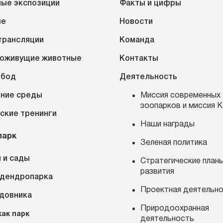
ые экспозиции
Факты и цифры
ые
Новости
трансляции
Команда
оживущие животные
Контакты
обод
Деятельность
ние среды
Миссия современных
зоопарков и миссия 
ские тренинги
Наши награды
парк
Зеленая политика
 и сады
Стратегические план
развития
 дендропарка
Проектная деятельн
адовника
Природоохранная
как парк
деятельность