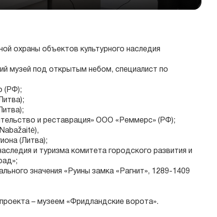
ной охраны объектов культурного наследия
ий музей под открытым небом, специалист по
 (РФ);
Литва);
итва);
ительство и реставрация» ООО «Реммерс» (РФ);
bažaitė),
иона (Литва);
наследия и туризма комитета городского развития и
рад»;
ального значения «Руины замка «Рагнит», 1289-1409
проекта – музеем «Фридландские ворота».