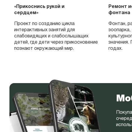
«Прикоснись рукой и
Ремонт и
сердцем»
фонтана
Проект по созданию цикла
Фонтан, р
интерактивных занятий для
зоопарка,
слабовидящих и слабослышащих
культурно
детей, где дети через прикосновение
значения. 
познают окружающий мир.
годах.
ов
Мо
Покупа
очеред
исполь