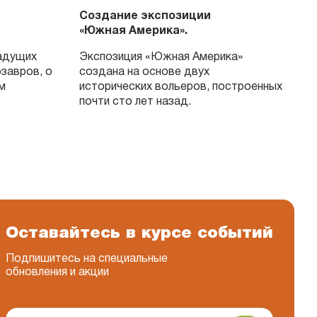
Создание экспозиции
С
«Южная Америка».
в
о
в
адущих
Экспозиция «Южная Америка»
озавров, о
создана на основе двух
«
м
исторических вольеров, построенных
б
почти сто лет назад.
у
о
п
п
Оставайтесь в курсе событий
Подпишитесь на специальные
обновления и акции