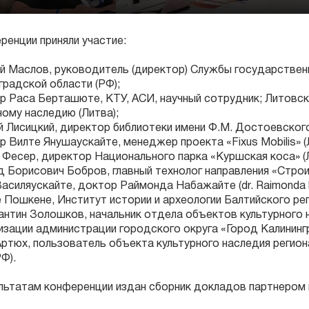
ренции приняли участие:
ий Маслов, руководитель (директор) Службы государствен
градской области (РФ);
р Раса Берташюте, КТУ, АСИ, научный сотрудник; Литовск
ному наследию (Литва);
й Лисицкий, директор библиотеки имени Ф.М. Достоевского
р Вилте Янушаускайте, менеджер проекта «Fixus Mobilis» (
 Фесер, директор Национального парка «Куршская коса» (Л
д Борисович Бобров, главный технолог направления «Стро
Василяускайте, доктор Раймонда Набажайте (dr. Raimonda Na
е Пошкене, Институт истории и археологии Балтийского рег
антин Золошков, начальник отдела объектов культурного 
зации администрации городского округа «Город Калининг
Артюх, пользователь объекта культурного наследия регион
Ф).
льтатам конференции издан сборник докладов партнером 