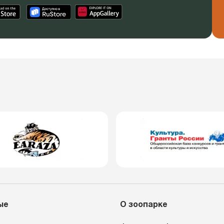
ые
О зоопарке