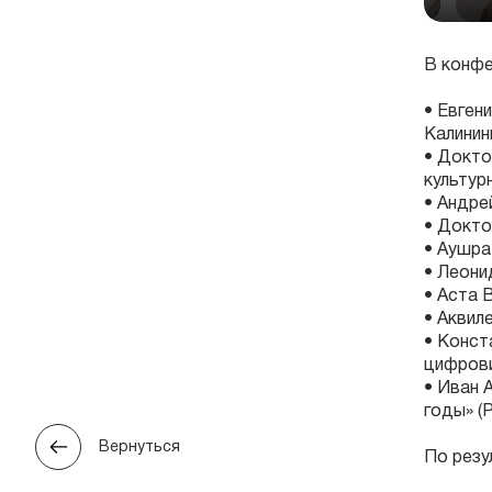
В конфе
• Евген
Калинин
• Докто
культур
• Андре
• Докто
• Аушра
• Леони
• Аста 
• Аквил
• Конст
цифрови
• Иван 
годы» (Р
Вернуться
По резу