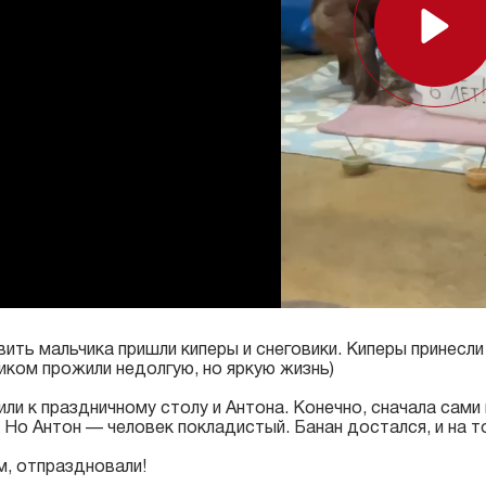
Play
ить мальчика пришли киперы и снеговики. Киперы принесли 
иком прожили недолгую, но яркую жизнь)
или к праздничному столу и Антона. Конечно, сначала сами 
. Но Антон — человек покладистый. Банан достался, и на т
, отпраздновали!