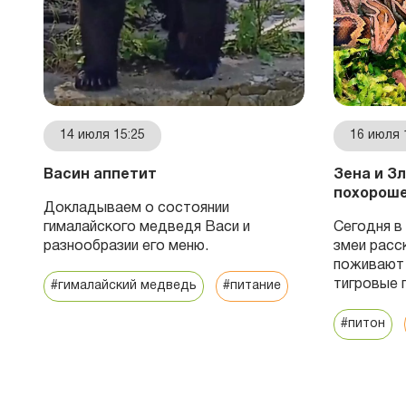
14 июля 15:25
16 июля 
Васин аппетит
Зена и З
похорош
ся
Докладываем о состоянии
гималайского медведя Васи и
Сегодня 
разнообразии его меню.
змеи расс
поживают 
тигровые 
#гималайский медведь
#питание
#питон