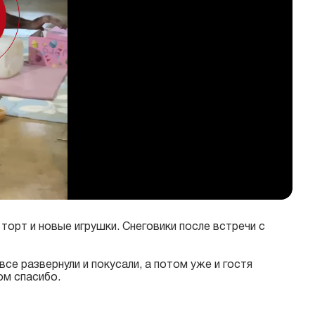
торт и новые игрушки. Снеговики после встречи с
все развернули и покусали, а потом уже и гостя
ом спасибо.