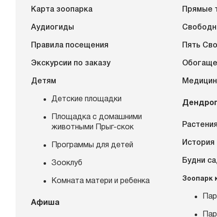
Карта зоопарка
Прямые 
Аудиогиды
Свободн
Правила посещения
Пять Св
Экскурсии по заказу
Обогаще
Детям
Медицин
Детские площадки
Дендро
Площадка с домашними
Растения
животными Прыг-скок
История
Программы для детей
Будни с
Зооклуб
Зоопарк 
Комната матери и ребенка
Пар
Афиша
Пар