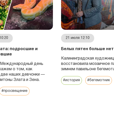
10:20
21 июля 12:10
лата: подросшие и
Белых пятен больше нет
евшие
Калининградская художни
в Международный день
восстановила мозаичное п
кажем о том, как
зимнем павильоне бегемот
две наших девчонки —
питоны Злата и Зена.
#история
#бегемотник
#просвещение