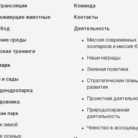
трансляции
Команда
оживущие животные
Контакты
обод
Деятельность
ние среды
Миссия современных
зоопарков и миссия 
ские тренинги
Наши награды
парк
Зеленая политика
 и сады
Стратегические план
развития
 дендропарка
Проектная деятельн
адовника
Природоохранная
как парк
деятельность
к зимой
Членство в ассоциац
к осенью