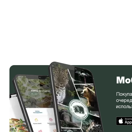
Мо
Покупа
очеред
исполь