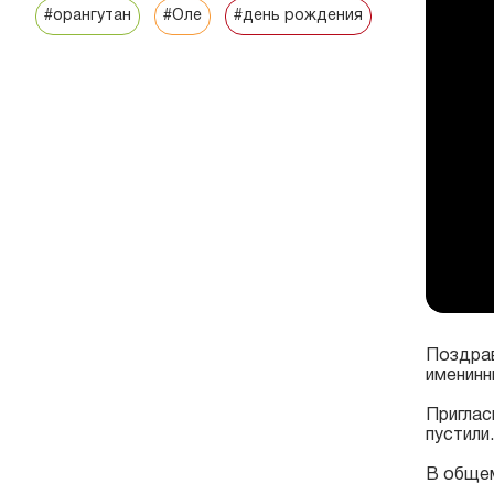
#орангутан
#Оле
#день рождения
Поздрав
именинн
Приглас
пустили
В общем