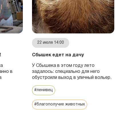
22 июля 14:00
!
Сбышек едет на дачу
Х
с
ца
У Сбышека в этом году лето
Б
анно в
задалось: специально для него
з
а
обустроили выход в уличный вольер.
П
Б
#ленивец
пе
#благополучие животных
#