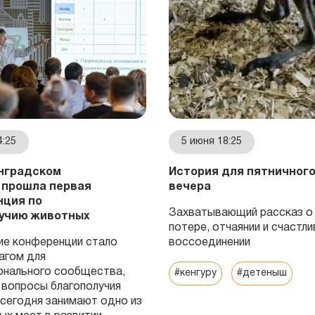
4:25
5 июня 18:25
нградском
История для пятничног
 прошла первая
вечера
ция по
Захватывающий рассказ о 
учию животных
потере, отчаянии и счастл
е конференции стало
воссоединении
агом для
онального сообщества,
#кенгуру
#детеныш
 вопросы благополучия
сегодня занимают одно из