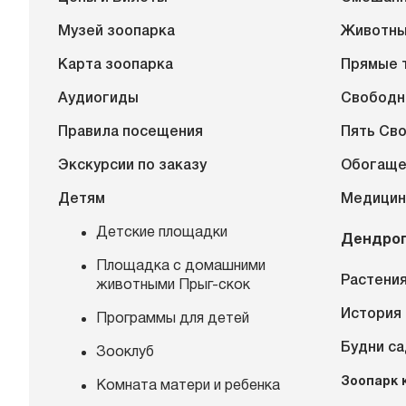
Музей зоопарка
Животн
Карта зоопарка
Прямые 
Аудиогиды
Свободн
Правила посещения
Пять Св
Экскурсии по заказу
Обогаще
Детям
Медицин
Детские площадки
Дендро
Площадка с домашними
Растения
животными Прыг-скок
История
Программы для детей
Будни с
Зооклуб
Зоопарк 
Комната матери и ребенка