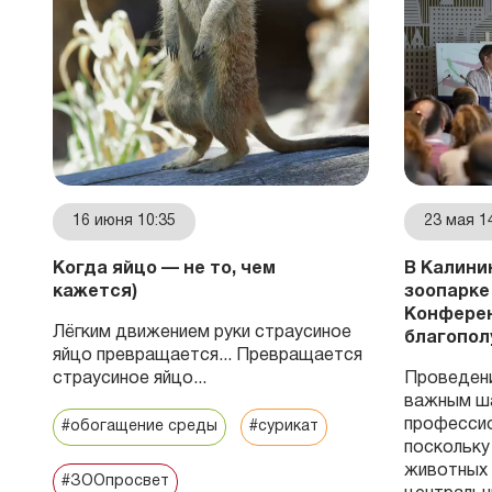
16 июня 10:35
23 мая 1
Когда яйцо — не то, чем
В Калини
кажется)
зоопарке
Конферен
Лёгким движением руки страусиное
благопол
яйцо превращается... Превращается
страусиное яйцо...
Проведени
важным ш
.
професси
#обогащение среды
#сурикат
поскольку
животных 
#ЗООпросвет