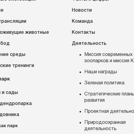
ые
Новости
трансляции
Команда
оживущие животные
Контакты
обод
Деятельность
ние среды
Миссия современных
зоопарков и миссия 
ские тренинги
Наши награды
парк
Зеленая политика
 и сады
Стратегические план
развития
 дендропарка
Проектная деятельн
адовника
Природоохранная
как парк
деятельность