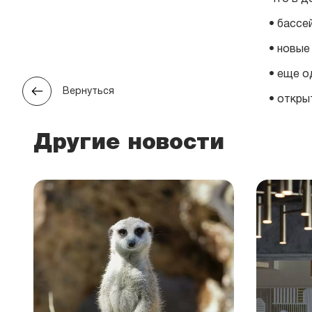
• бассе
• новые
• еще о
Вернуться
• откры
Другие новости