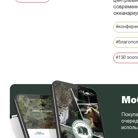
центральн
современн
океанариу
#конфере
#благопо
#130 зооп
Мо
Покупа
очеред
исполь