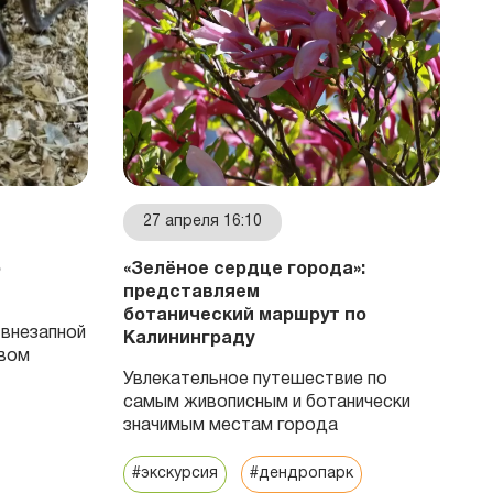
27 апреля 16:10
о
«Зелёное сердце города»:
П
представляем
С
ботанический маршрут по
внезапной
Ти
Калининграду
ивом
А
Увлекательное путешествие по
к
самым живописным и ботанически
з
значимым местам города
р
#экскурсия
#дендропарк
#