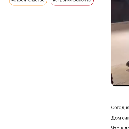
#строительство
#стройки-ремонты
Сегодня
Дом сил
Что в д