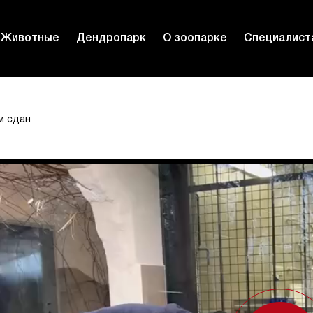
Животные
Дендропарк
О зоопарке
Специалист
м сдан