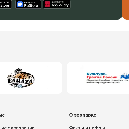
ые
О зоопарке
ые экспозиции
Факты и цифры