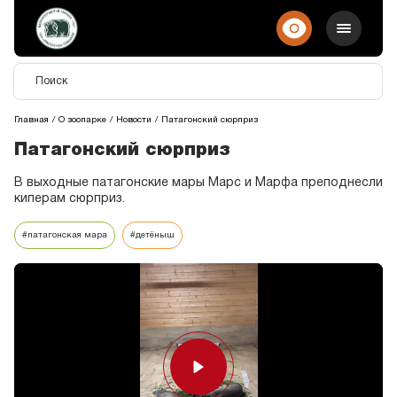
Главная
О зоопарке
Новости
Патагонский сюрприз
Патагонский сюрприз
В выходные патагонские мары Марс и Марфа преподнесли
киперам сюрприз.
#патагонская мара
#детёныш
Play