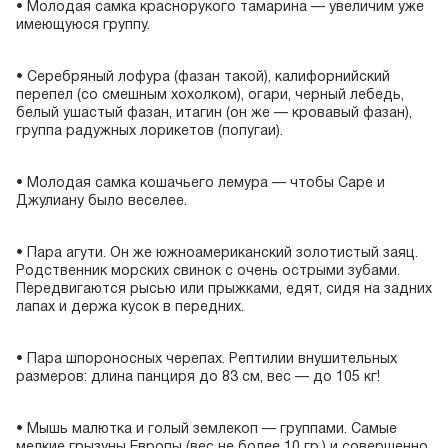
• Молодая самка краснорукого тамарина — увеличим уже
имеющуюся группу.
• Серебряный лофура (фазан такой), калифорнийский
перепел (со смешным хохолком), огари, черный лебедь,
белый ушастый фазан, итагин (он же — кровавый фазан),
группа радужных лорикетов (попугаи).
• Молодая самка кошачьего лемура — чтобы Саре и
Джулиану было веселее.
• Пара агути. Он же южноамериканский золотистый заяц.
Родственник морских свинок с очень острыми зубами.
Передвигаются рысью или прыжками, едят, сидя на задних
лапах и держа кусок в передних.
• Пара шпороносных черепах. Рептилии внушительных
размеров: длина панциря до 83 см, вес — до 105 кг!
• Мышь малютка и голый землекоп — группами. Самые
мелкие грызуны Европы (вес не более 10 гр.) и совершенно