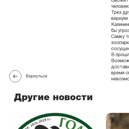
сможет 
человек
Трех др
вернули
Калинин
бы угро
Самку т
зоопарк
сосущес
В прошл
Возможн
достави
время с
Вернуться
невозм
Другие новости