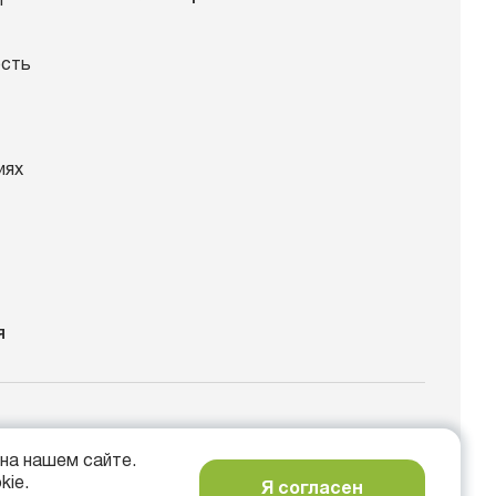
ы
ость
иях
я
спект Мира, 26
на нашем сайте.
kie.
Я согласен