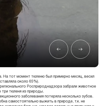
а. На тот момент тюленю был примерно месяц, весил
оставляла около 65%).
 регионального Росприроднадзора забрали животное
 три тюленя из природы.
фекционного заболевания потеряла несколько зубов.
обна самостоятельно выжить в природе, т.к. не