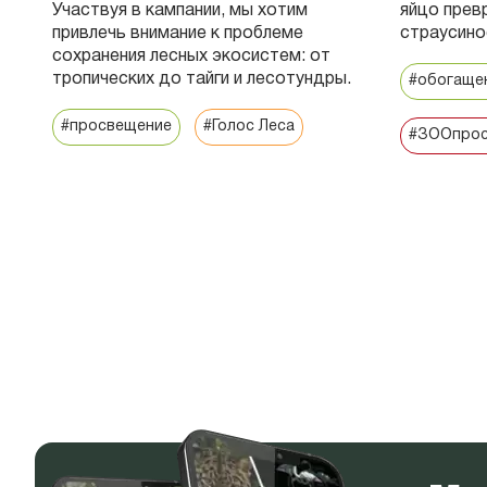
Участвуя в кампании, мы хотим
яйцо прев
привлечь внимание к проблеме
страусиное
сохранения лесных экосистем: от
тропических до тайги и лесотундры.
#обогаще
#просвещение
#Голос Леса
#ЗООпрос