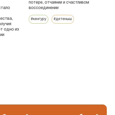
потере, отчаянии и счастливом
стало
воссоединении
У
с
ества,
з
#кенгуру
#детеныш
олучия
т одно из
#
тии