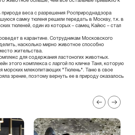
то животное больше, чем все остальные привыкло к
 в природе веса с разрешения Росприроднадзора
шуюся самку тюленя решили передать в Москву, т.к. в
ких тюленей, один из которых – самец Кайюс – стал
проведет в карантине. Сотрудникам Московского
еделить, насколько мирно животное способно
место жительства.
омплекс для содержания ластоногих животных.
йн этого комплекса с ларгой по кличке Таня, которую
я морских млекопитающих "Тюлень". Таню в свое
ряла зрение, поэтому вернуть ее в природу оказалось