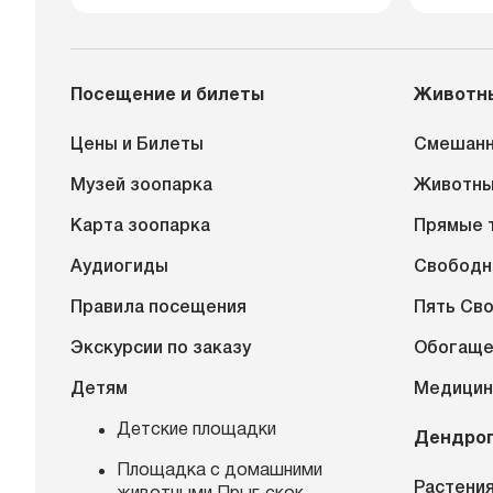
Посещение и билеты
Животн
Цены и Билеты
Смешанн
Музей зоопарка
Животн
Карта зоопарка
Прямые 
Аудиогиды
Свободн
Правила посещения
Пять Св
Экскурсии по заказу
Обогаще
Детям
Медицин
Детские площадки
Дендро
Площадка с домашними
Растения