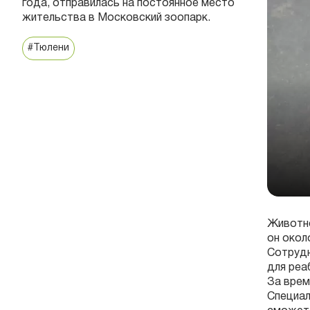
года, отправилась на постоянное место
жительства в Московский зоопарк.
#Тюлени
Животно
он окол
Сотрудн
для реа
За врем
Специал