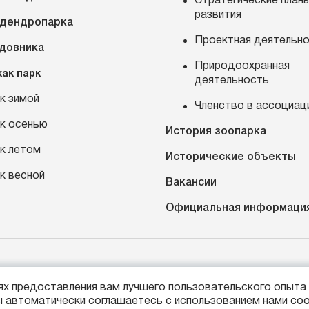
Стратегические план
развития
 дендропарка
Проектная деятельн
адовника
Природоохранная
как парк
деятельность
к зимой
Членство в ассоциац
к осенью
История зоопарка
к летом
Исторические объекты
к весной
Вакансии
Официальная информаци
7 (4012) 21-89-14
Россия, г. Калининград, про
лях предоставления вам лучшего пользовательского опыта 
fo@kldzoo.ru
 автоматически соглашаетесь с использованием нами coo