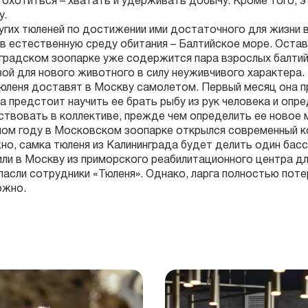
охотиться – хватать и удерживать добычу. Кроме того, э
у.
угих тюленей по достижении ими достаточного для жизни
 в естественную среду обитания – Балтийское море. Остав
градском зоопарке уже содержится пара взрослых балтийс
зой для нового животного в силу неуживчивого характера.
юленя доставят в Москву самолетом. Первый месяц она 
а предстоит научить ее брать рыбу из рук человека и опр
твовать в коллективе, прежде чем определить ее новое 
ом году в Московском зоопарке открылся современный к
о, самка тюленя из Калининграда будет делить один бассе
ли в Москву из приморского реабилитационного центра дл
пасли сотрудники «Тюленя». Однако, ларга полностью поте
ожно.