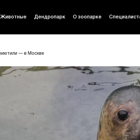
Животные
Дендропарк
О зоопарке
Специалист
приютили — в Москве